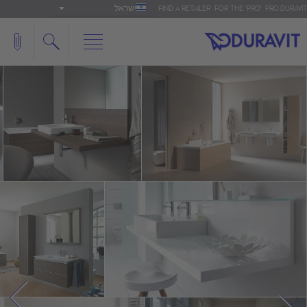
ישראל
FIND A RETAILER
FOR THE 'PRO': PRO.DURAVIT