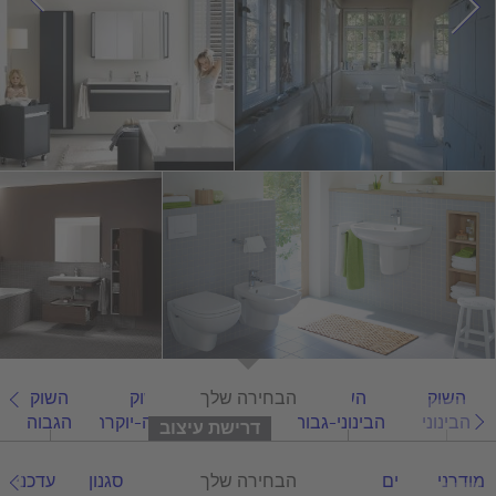
השוק
השוק
הכל
הבחירה שלך
השוק
השוק
הבינוני
הבינוני-גבוה
הגבוה-יוקרתי
הגבוה
דרישת עיצוב
מודרני
ים
אסיאתי
הכל
הבחירה שלך
קלאסי
סגנון
עדכני