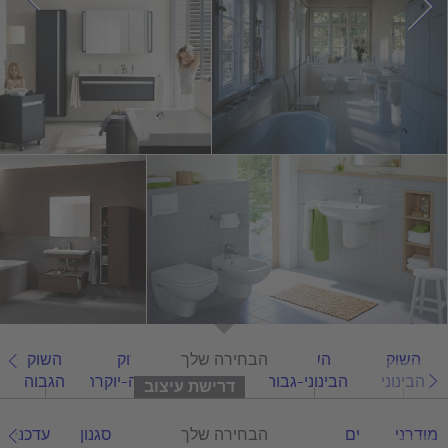
השוק
השוק
הכל
הבחירה שלך
השוק
השוק
הבינוני
הבינוני-גבוה
הגבוה-יוקרתי
הגבוה
דרישת עיצוב
מודרני
ים
אסיאתי
הכל
הבחירה שלך
קלאסי
סגנון
עדכני