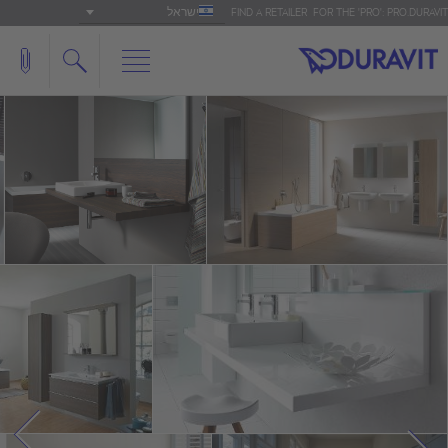
ישראל
FIND A RETAILER
FOR THE 'PRO': PRO.DURAVIT