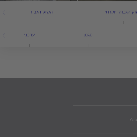
ק הגבוה-יוקרתי
השוק הגבוה
סגנון
עדכני
Yo