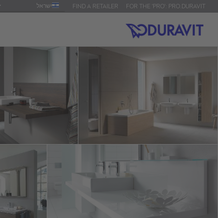
ישראל
FIND A RETAILER
FOR THE 'PRO': PRO.DURAVIT