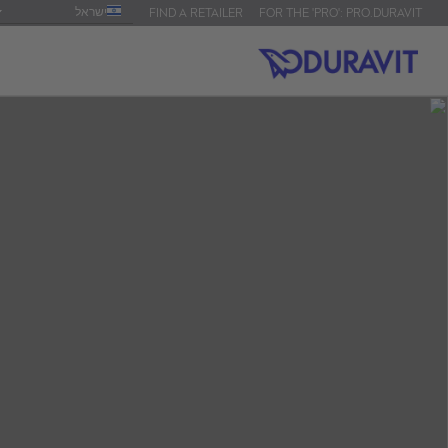
ישראל
FIND A RETAILER
FOR THE 'PRO': PRO.DURAVIT