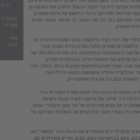
ומחות ללא הרף. בשם מקום אחר העולם הישן והחדש אינם
rck 2
פתנית אמיצה דיה כדי לקבל רעיונות חדשים ואת האמצעים
קום האידיאלי לפרויקט ההודי הראשון של פיליפ סטארק:
קטגוריה
 למשפחות הממוקם בלב לבו של הטבע, בר-קיימא, בטוח, יוקרתי
מגורים
יליפ סטארק.
אתר
ודי שלו. זוהי העיר הראשונה בהודו שזכתה להכרה על
פונה
קילומטרים ספורים בלבד ממרכז בירת המחוז פונה
דושה בתיאטראות ובמוזיאונים היא המרכז התרבותי של
 עם סניפים של תעשיות הרכב, טכנולוגיית המידע
יטת פונה, אחת האוניברסיטאות הטובות ביותר בהודו, העיר
יר אוכלוסייה אמידה ומשגשגת המעוניינת ליהנות
 משפחה בסביבה טבעית ושופעת ירק.
בשיתוף עם החברה הקבלנית ההודית Panchschils Realty, יושלם פארק המגורים Yoo
Pune עד 2014 על פני שטח של 68,000 מ"ר. שילוב של קיימות ויוקרה חכמה בשישה
מסביב עם נופים מרהיבים של יער גשם היסטורי ועצים
בינלאומי ביל בנסלי מזער ככל הניתן את השלכות הפרויקט על
פיליפ סטארק פיתוח שני סגנונות עיצוב פנים לדיירים העתידיים של Yoo Pune. "קלאסי" הוא
 בטוב טעם בבהשראת עיצובי פנים הודיים מסורתיים עם