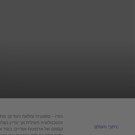
הודו - ססגונית ומלאת ניגודים: מ
והטכנולוגיה העילית אך עדיין נש
קסמם של ארמונות אגדיים, בעוד א