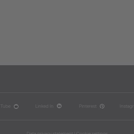
uTube
Linked In
Pinterest
Instag
Data privacy statement
|
Cookie settings