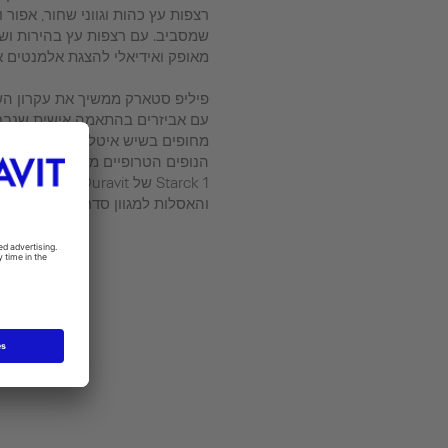
רצפות עץ כהות וגווני שחור, אפור
שמסביב. עם רצפות עץ בהירות ושפ
מאופק ואידיאלי להצגת אלמנטים א
פיליפ סטארק ממשיך את עקרון השי
עם אביזרים בהתאמה אישית שנבחר
מחופים בשיש איטלקי בהיר. האמבט
הנופים הטרופיים מוסיפים ממד נו
Starck 1 של vit
והאסלות למגוון סדרות מוצרים של Duravit.