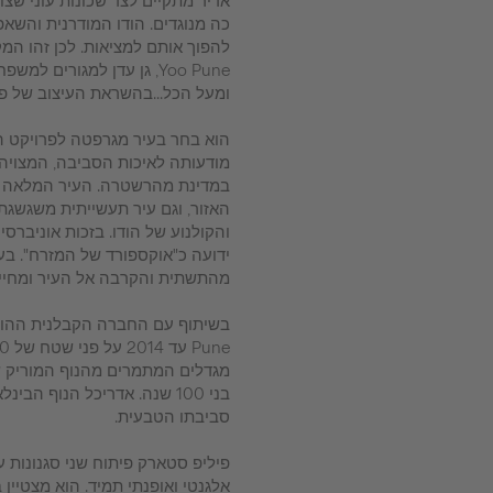
אדיר מתקיים לצד שכונות עוני שצ
כה מנוגדים. הודו המודרנית והשא
להפוך אותם למציאות. לכן זהו המ
Yoo Pune, גן עדן למגורים
ומעל הכל...בהשראת העיצוב של פ
הוא בחר בעיר מגרפטה לפרויקט הה
מודעותה לאיכות הסביבה, המצויה 
במדינת מהרשטרה. העיר המלאה וג
האזור, וגם עיר תעשייתית משגשגת
והקולנוע של הודו. בזכות אוניברס
ידועה כ"אוקספורד של המזרח". בע
מהתשתית והקרבה אל העיר ומחיי
מגדלים המתמרים מהנוף המוריק ש
בני 100 שנה. אדריכל הנוף ה
סביבתו הטבעית.
אלגנטי ואופנתי תמיד. הוא מצטיין