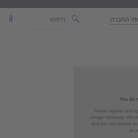
חיפוש
תי החברה
You do 
Please register and a
image database. We wil
and you will receive a
acc