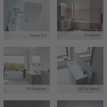
Happy D.2
DuraStyle
P3 Comforts
ME by Starck