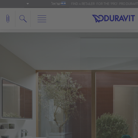
ישראל
FIND A RETAILER
FOR THE 'PRO': PRO.DURAVIT