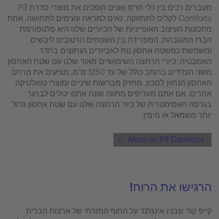
מעברים רכים בין כלי חרס שונים הופכים את מוצרי סדרת P3
Comforts לקלים לתחזוקה, נאים למראה ונעימים לתחושה. אחת
מתכונות העיצוב האופייניות של הכיורים שלנו היא פלטפורמת
הברז המוגבהת, המפרידה בין השטחים הרטובים ליבשים
ומשמשת כמשטח אחסון נוח לאביזרים הנחוצים בחדר
האמבטיה. כיורי הרחצה השימושיים מאוד שלנו עם שטח האחסון
משני הצדדים ברוחב כולל של עד 1250 מ"מ, מציעים את מרחב
האחסון הנחוץ לסבון, מחזיק מברשות שיניים ומוצרי טואלטיקה
אחרים. אם אתם מעדיפים מתווה שונה אתם יכולים לבחור
בגרסה האסימטרית של כיור הרחצה שלנו עם שטח אחסון גדול
יותר משמאל או מימין.
More on P3 Comforts
הרגישו את הרוח!
קייפ קוד שבניו אינגלנד על החוף המזרחי של ארצות הברית