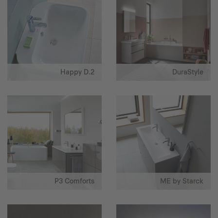
Happy D.2
DuraStyle
P3 Comforts
ME by Starck