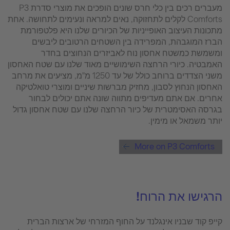
מעברים רכים בין כלי חרס שונים הופכים את מוצרי סדרת P3
Comforts לקלים לתחזוקה, נאים למראה ונעימים לתחושה. אחת
מתכונות העיצוב האופייניות של הכיורים שלנו היא פלטפורמת
הברז המוגבהת, המפרידה בין השטחים הרטובים ליבשים
ומשמשת כמשטח אחסון נוח לאביזרים הנחוצים בחדר
האמבטיה. כיורי הרחצה השימושיים מאוד שלנו עם שטח האחסון
משני הצדדים ברוחב כולל של עד 1250 מ"מ, מציעים את מרחב
האחסון הנחוץ לסבון, מחזיק מברשות שיניים ומוצרי טואלטיקה
אחרים. אם אתם מעדיפים מתווה שונה אתם יכולים לבחור
בגרסה האסימטרית של כיור הרחצה שלנו עם שטח אחסון גדול
יותר משמאל או מימין.
More on P3 Comforts
הרגישו את הרוח!
קייפ קוד שבניו אינגלנד על החוף המזרחי של ארצות הברית