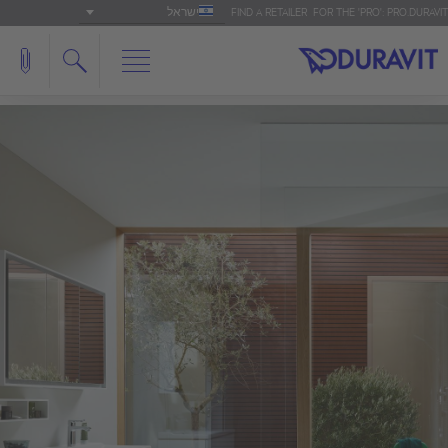
ישראל
FIND A RETAILER
FOR THE 'PRO': PRO.DURAVIT