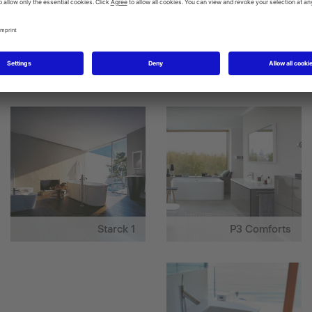
DuraStyle
Darling New
Starck 1
P3 Comforts