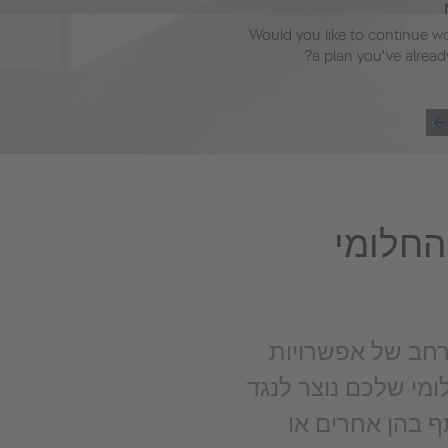
Would you like to continue w
a plan you've alread
החלומי
רחב של אפשרויות
מי שלכם נוצר לנגד
ף בהן אחרים או