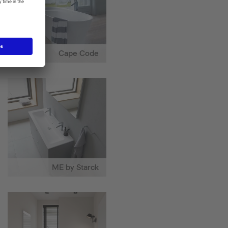
Cape Code
ME by Starck