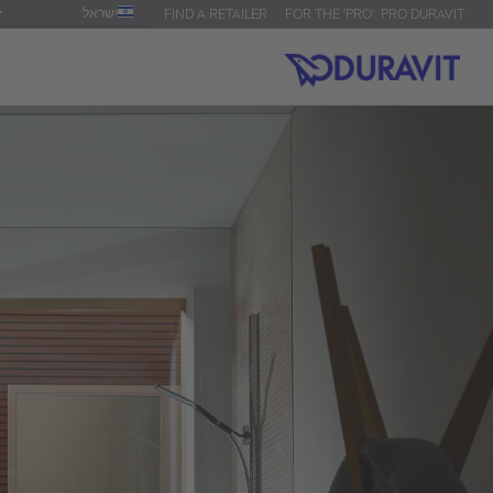
ישראל
FIND A RETAILER
FOR THE 'PRO': PRO.DURAVIT