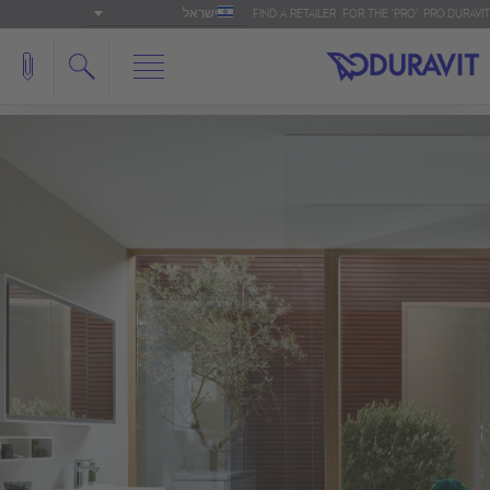
ישראל
FIND A RETAILER
FOR THE 'PRO': PRO.DURAVIT