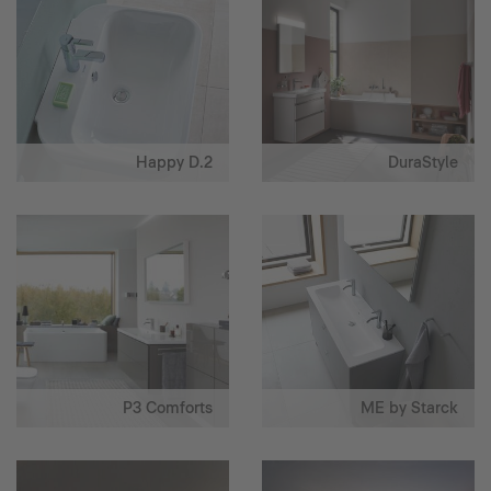
Happy D.2
DuraStyle
P3 Comforts
ME by Starck