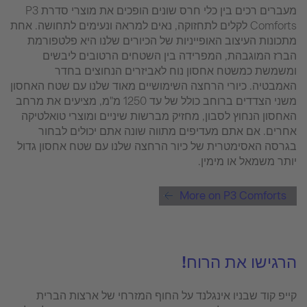
מעברים רכים בין כלי חרס שונים הופכים את מוצרי סדרת P3
Comforts לקלים לתחזוקה, נאים למראה ונעימים לתחושה. אחת
מתכונות העיצוב האופייניות של הכיורים שלנו היא פלטפורמת
הברז המוגבהת, המפרידה בין השטחים הרטובים ליבשים
ומשמשת כמשטח אחסון נוח לאביזרים הנחוצים בחדר
האמבטיה. כיורי הרחצה השימושיים מאוד שלנו עם שטח האחסון
משני הצדדים ברוחב כולל של עד 1250 מ"מ, מציעים את מרחב
האחסון הנחוץ לסבון, מחזיק מברשות שיניים ומוצרי טואלטיקה
אחרים. אם אתם מעדיפים מתווה שונה אתם יכולים לבחור
בגרסה האסימטרית של כיור הרחצה שלנו עם שטח אחסון גדול
יותר משמאל או מימין.
More on P3 Comforts
הרגישו את הרוח!
קייפ קוד שבניו אינגלנד על החוף המזרחי של ארצות הברית