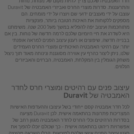
חדר האמבטיה שלכם צריך להיות מקום של מנוחה, נוחות
והתרעננות. סדרות מוצרי החרס ואביזרי האמבטיה של Duravit
עוצבו על ידי מעצבים ידועי שם ויוצרו על ידי מומחים. הם
מספקים ללקוחות את האיכות הטובה ביותר, פונקציות
מתוחכמות ועיצוב יפה להפליא במשך מעל 200 שנה. משימתנו
היא לשדרג את חיי היומיום שלכם לרמה חדשה של נוחות. בין אם
בבנייה חדשה, שיפוצים או רענון עיצוב הפנים למראה אופנתי
יותר: עם רהיטי האמבטיה האיכותיים ומוצרי החרס העמידים
שלנו, ניתן ליצור כהרף עין אווירה מסוגננת ונינוחה מאוד תוך ניצול
משחק הגומלין בין המקלחת, האמבטיה, הברזים והאביזרים
הנלווים.
עיצוב פנים עם רהיטים ומוצרי חרס לחדר
האמבטיה של Duravit
לכל חדר אמבטיה קסם ייחודי בשל עיצובו וההעדפות האישיות
המצריכות פתרונות בהתאמה אישית. לכן Duravit מציעה
בסדרות הרהיטים וכלי החרס לחדר האמבטיה מגוון רחב של
אפשרויות ריהוט בהתאמה אישית - כך שכולם יוכלו להפוך את
סגנון עיצוב הפנים אישי שלהם למציאות. קבלו השראה מהצצה