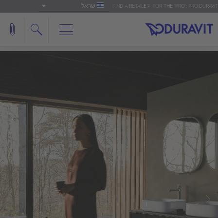
ישראל
FIND A RETAILER
FOR THE 'PRO': PRO.DURAVIT