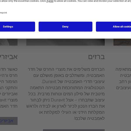
ברזים
אביזרי
מתאימה
הברזים משלימים את מוצרי החרס של חדר
כאשר חדר
מבטיה
האמבטיה, ומשתלבים באופן מושלם עם
חרס ורהיט
יעה מגוון רחב
עיצובי חדרי האמבטיה של Duravit.
הגימור היי
עיצובים
הטכנולוגיה המתוחכמת מבטיחה התאמה
והתקני הב
מיטבית של סילון המים ונוחות מרבית. בכל
ואביזרים 
עיצוב שתבחרו – אצל Duravit ניתן לבחור
את הברז הנכון לכיור לארון או לבידה ולראש
חדר האמב
המקלחת הידני או העילי למקלחת או
לאמבטיה שלכם!
אביזרים