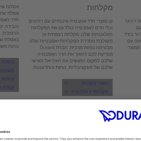
מקלחות
אסלות שיר
אסלת שירו
חדר האמב
חב של רהיטי
קו מוצרי חדר אמבטיה איכותיים עם רהיטים
והבידה יכ
עם
וכלי חרס לאמבטיה כולל גם את המקלחות
הרמונית. 
יור בודד
האלגנטיות שלנו. מקלחת רצפתית או
באסלת שט
מה עם
משולבת מסדרת המקלחות+אמבטיות שלנו
נוחות משו
 המוצר
מבטיחה נוחות מרבית. חברת Duravit
מסייעת לכם להפוך את חדר האמבטיה
שלכם למקום המגשים את האידיאל האישי
אסלות ש
שלכם של פונקציונליות, נוחות והתרעננות.
משתנות
אסלות 
מוצרי מקלחת
אסלה חכמה h
מקלחת + אמבטיה