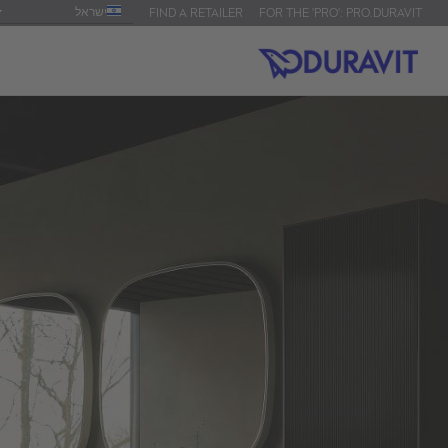
ישראל
FIND A RETAILER
FOR THE 'PRO': PRO.DURAVIT