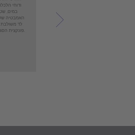
ודוחי הלכלו
במים, שטח
האמבטיה שלכ
לד משולבת ו
פונקצית הסגירה השקטה האוטומטית שלהן.