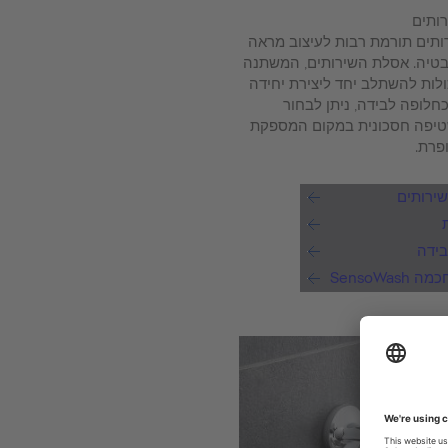
ותים
תים תורמת רבות לעיצוב מראה
טיה. אסלת השירותים, המשתנה
ולות להשתלב יחד ליצירת יחידה
כחלופה לבידה, ניתן לבחור
יפה חסכונית במקום המספקת
פרת.
ירותים
בידה
SensoWas