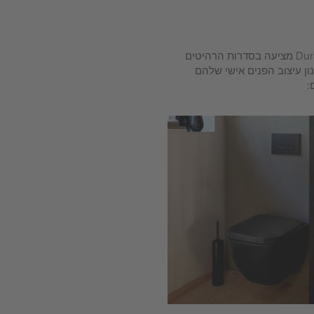
לכל חדר אמבטיה קסם ייחודי בשל עיצובו וההעדפות האישיות המצריכות פתרונות בהתאמה אישית. לכן Duravit מציעה בסדרות הרהיטים
ון עיצוב הפנים אישי שלהם
: