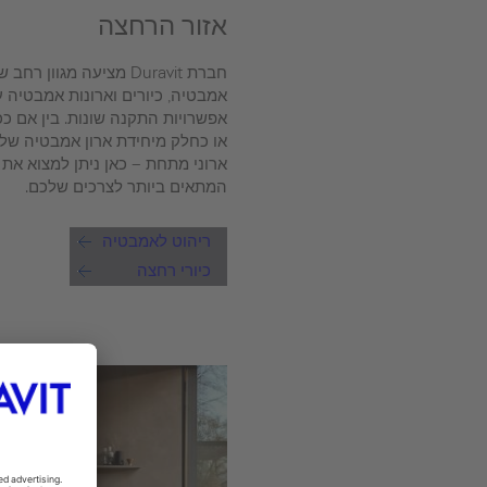
אזור הרחצה
חברת Duravit מציעה מגוון ר
אמבטיה, כיורים וארונות אמבטיה 
אפשרויות התקנה שונות. בין אם ככ
או כחלק מיחידת ארון אמבטיה של
ארוני מתחת – כאן ניתן למצוא את
המתאים ביותר לצרכים שלכם.
ריהוט לאמבטיה
כיורי רחצה