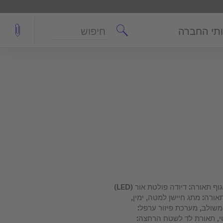
חיפוש
תי החברה
לבן מאט, Version: הטוב ביותר, גוף תאורה: דיודה פולטת אור (LED)
4 W, הפעלת התאורה: מתג חיישן למטה, ימין,
ות: משולב, מערכת פיזור ערפל:
טי, תאורת לד לשטח הרחצה: