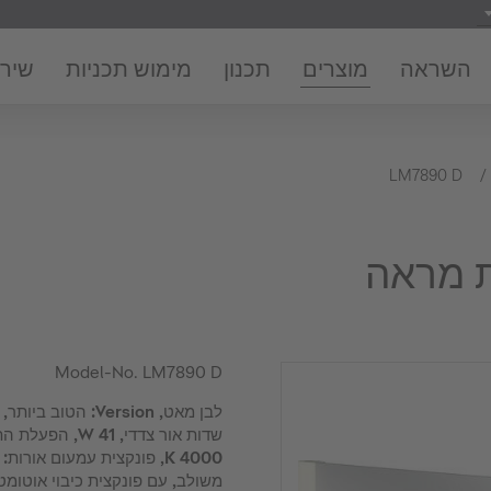
השראה
מוצרים
תכנון
מימוש תכניות
שירו
LM7890 D
ת מראה
Model-No.
LM7890 D
שדות אור צדדי, 1
4000 K, פונקצית עמעום אור
משולב, עם פונקצית כיבוי אוטומ