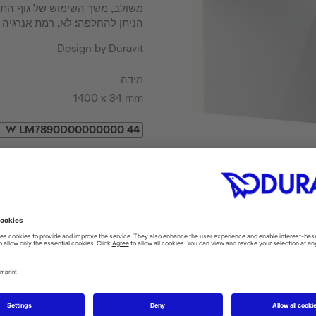
הניתן להחלפה: לא, רמת אנרגיה D
Design by Duravit
מידה
1400 x 34 mm
צבעים
FIND A RETAILER
Item may differ from picture