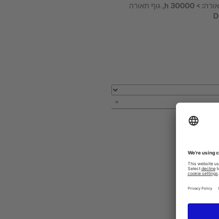
משולב, משך השימוש של גוף התאורה: > 30000 h, גוף תאורה