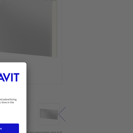
מראה, LM7890D00000000 44 W
. Decorations and accessories are not