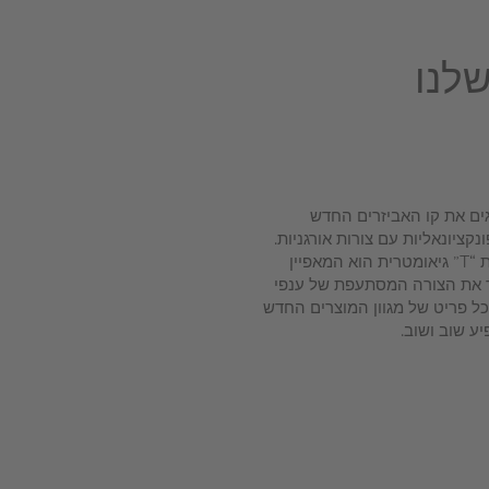
לנו
ארק מציגים את קו האביזרים החדש
ות פונקציונאליות עם צורות אורגניות.
המעבר הזורם מבסיס מעוגל לצורת “T” גיאומטרית הוא המאפיין
ר את הצורה המסתעפת של ענפי
בכל פריט של מגוון המוצרים החדש
יע שוב ושוב.