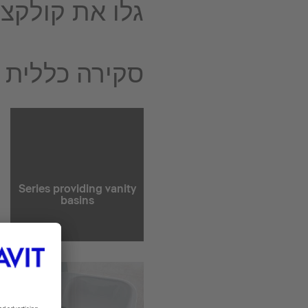
גלו את קולקצי
סקירה כללית ש
Series providing vanity
basins