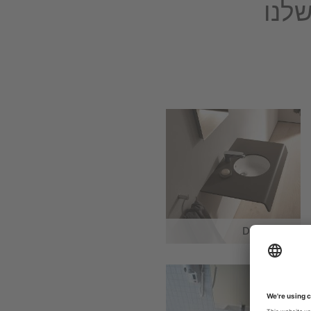
לנו
DuraStyle