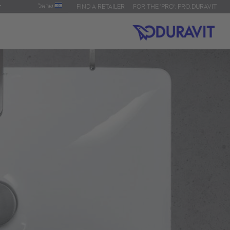
ישראל
FIND A RETAILER
FOR THE 'PRO': PRO.DURAVIT