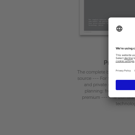
Project M
The complete bathroom from
source --- For the public, s
and private sectors --- Fle
planning: from price-co
premium --- The ultimate i
technolog