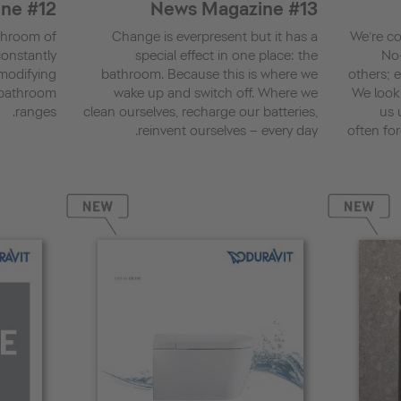
ne #12
News Magazine #13
athroom of
Change is ever­present but it has a
We’re con
onstantly
special effect in one place: the
No
 modifying
bathroom. Because this is where we
others; 
 bathroom
wake up and switch off. Where we
We look
ranges.
clean ourselves, recharge our batteries,
us 
reinvent ourselves – every day.
often for