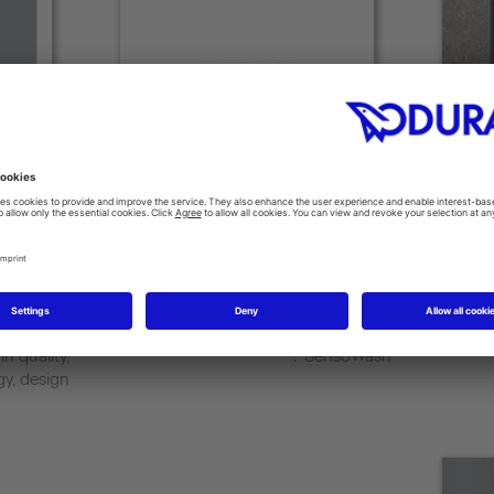
הזמן כעת
agazine
SensoWash®
 a single
Nothing is as thorough, as hygienic, as
Featuri
emi-public
natural and as refreshing as cleaning
xibility in
with water. Also after using the toilet:
be
h
nscious to
This is why Duravit developed
n quality,
SensoWash®.
y, design