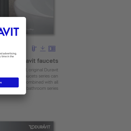
Duravit faucets
ng the typical, original Duravit
design, the faucets series can
armoniously combined with all
bathroom series.