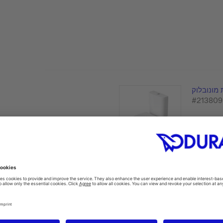
מונובלוק
#213809