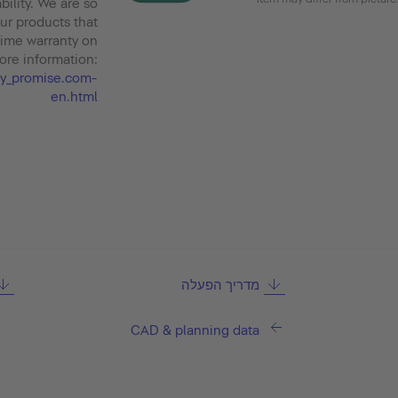
bility. We are so
our products that
time warranty on
ore information:
nty_promise.com-
en.html
מדריך הפעלה
CAD & planning data