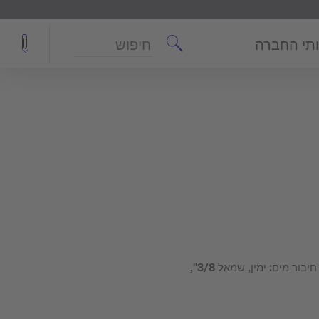
חיפוש
תי החברה
כולל מנגנון, הדחה כפולה, מיקום חיבור מים: ימין, שמאל 3/8",