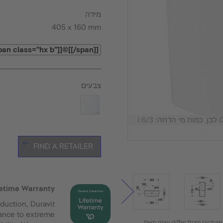
מידה
405 x 160 mm
צבעים
FIND A RETAILER
fetime Warranty
duction, Duravit
tance to extreme
Item may differ from picture