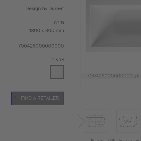
Design by Duravit
מידה
1800 x 800 mm
700426000000000
צבעים
7004260000
FIND A RETAILER
Item may differ from picture