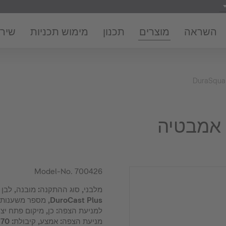
השראה
מוצרים
תכנון
מימוש תכניות
שירו
DuraSqua
Model-No.
700426
מלבני, סוג ההתקנה: מובנה, לבן 
למניעת הצפה: כן, מיקום פתח יצי
מניעת הצפה: אמצע, קיבולת: 170 l, עומק פנימי: 460 mm