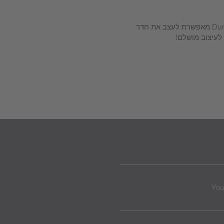
הקרמיקה של Duravit – DuraSquare מאפשרת לעצב את חדר
לעיצוב מושלם!
Yo