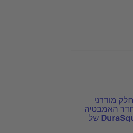
לק מודרני
חדר האמבטיה
שלכם. סדרת DuraSquare של