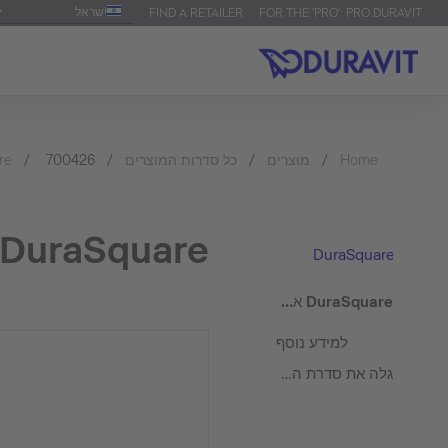
ישראל
FIND A RETAILER
FOR THE 'PRO': PRO.DURAVIT
Home
מוצרים
כל סדרות המוצרים
700426
re
DuraSquare אמבטיה
DuraSquare
DuraSquare אמבטיה
למידע נוסף
גלה את סדרת המוצרים