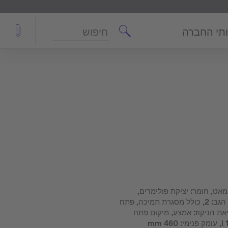
חיפוש
תי החברה
מאט, חומר: יציקת פולימרים,
DuroCast Plus, מספר משענות הגב: 2, כולל מסגרת תמיכה, פתח
את הניקוז: אמצע, מיקום פתח