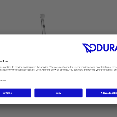
יה
ניקוז ומניעת הצפה עם פתח כניסה
פתח ניקו
2
#791228
m
500 mm