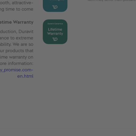
ooth, attractive-
ng time to come.
fetime Warranty
duction, Duravit
tance to extreme
bility. We are so
our products that
time warranty on
ore information:
nty_promise.com-
en.html