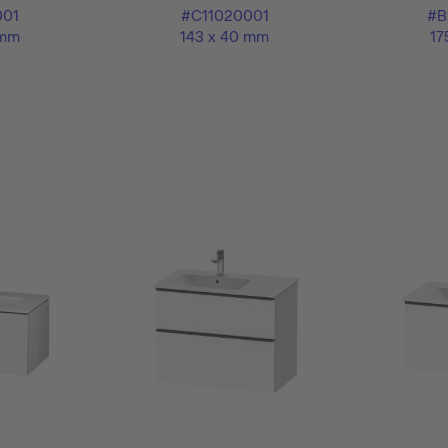
001
#C11020001
#B
 mm
143 x 40 mm
17