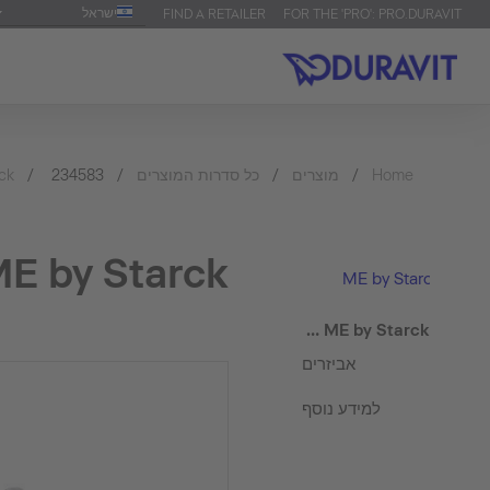
ישראל
FIND A RETAILER
FOR THE 'PRO': PRO.DURAVIT
Home
מוצרים
כל סדרות המוצרים
234583
ck
ME by Starck כיור רח
ME by Starck
ME by Starck כיור רחצה
אביזרים
למידע נוסף