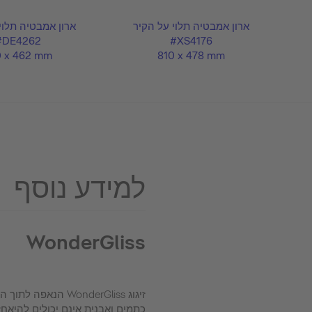
ר
ארון אמבטיה תלוי על הקיר
ארון אמבטיה תלוי
#DE4262
#XS4176
0 x 462 mm
810 x 478 mm
למידע נוסף
WonderGliss
זיגוג WonderGliss הנא
כתמים ואבנית אינם יכולים להיא