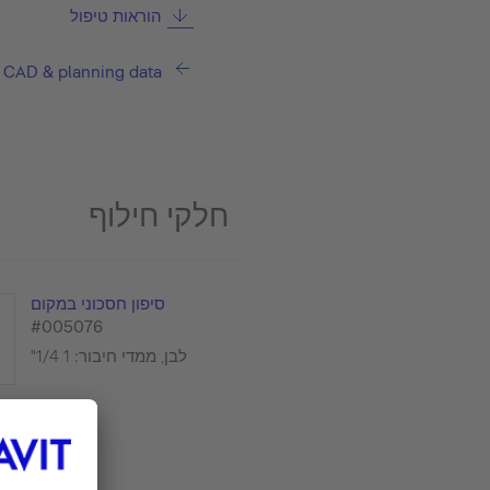
הוראות טיפול
CAD & planning data
חלקי חילוף
סיפון חסכוני במקום
#005076
לבן, ממדי חיבור: 1 1/4"