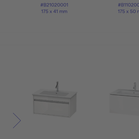
#B21020001
#B11020
175 x 41 mm
175 x 50