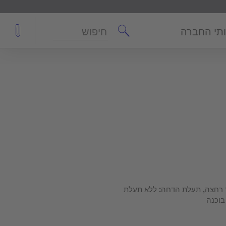
חיפוש
תי החברה
 4.5/3 l, דגם כיור רחצה, תעלת הדחה: ללא תעלת
בוכנה