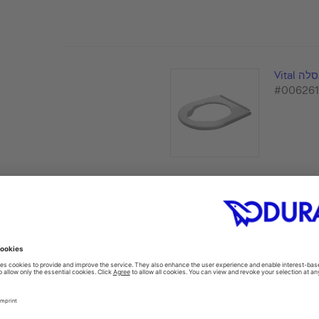
Vital
#00626