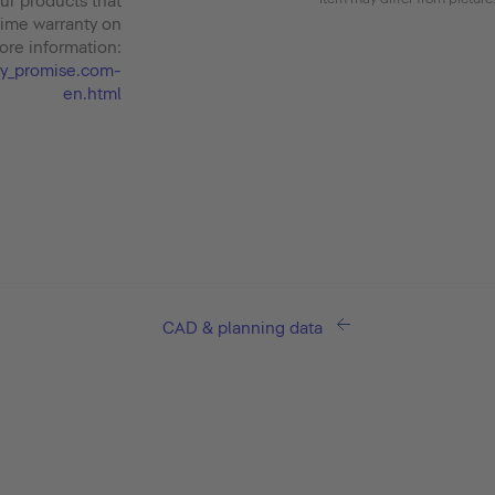
our products that
time warranty on
ore information:
nty_promise.com-
en.html
CAD & planning data