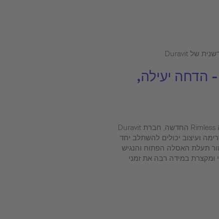
 הדחה יעילה,
עם טכנולוגיית האסלות ללא תעלה Rimless החדשה, חברת Duravit
רימה ועיצוב יכולים להשתלב יחד
זור תעלת האסלה הפתוח והנגיש
 ומקצרת במידה רבה את זמני