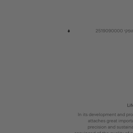
251909
©
Li
In its development and pro
attaches great impor
precision and sustaina