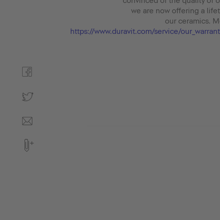
convinced of the quality of 
we are now offering a life
our ceramics. M
https://www.duravit.com/service/our_warra