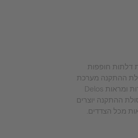
ת דלתות חופפות
ולת ההתקנה מערכת
תמיכה בלתי נראית כמעט המעניקה לה אפקט של קלילות וציפה. נורות ומראות Delos
סולת ההתקנה יוצרים
ות מכל הצדדים.