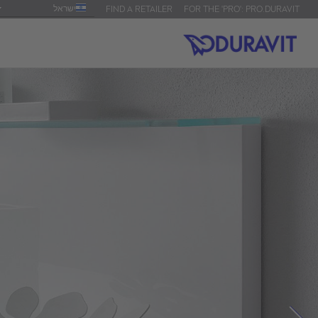
ישראל
FIND A RETAILER
FOR THE 'PRO': PRO.DURAVIT