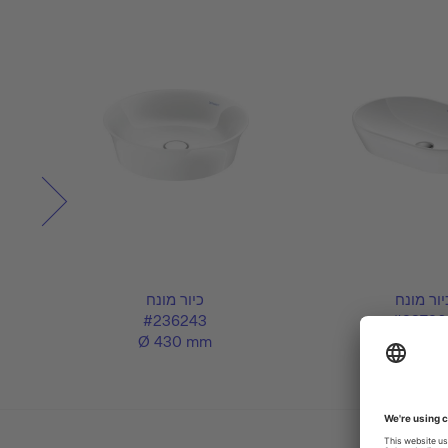
יור מונח
כיור מונח
#236243
#23726
Ø 430 mm
600 x 40