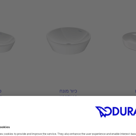
כיור מונח
כ
0
#237140
0 mm
Ø 400 mm
700