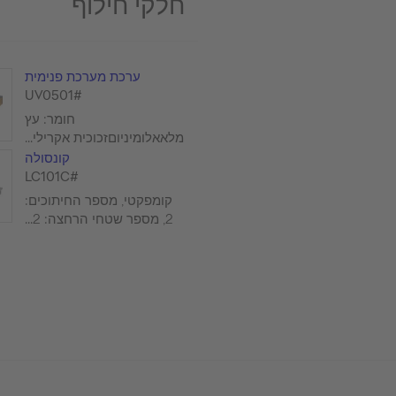
חלקי חילוף
ערכת מערכת פנימית
#UV0501
חומר: עץ
מלאאלומיניוםזכוכית אקרילי...
קונסולה
#LC101C
קומפקטי, מספר החיתוכים:
2, מספר שטחי הרחצה: 2...