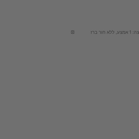
לבן עתיר ברק, מספר שטחי הרחצה: 1 אמצע, ללא חור ברז
•