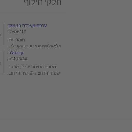
חלקי חילוף
ערכת מערכת פנימית
#UV0511
חומר: עץ
מלאאלומיניוםזכוכית אקרילי...
קונסולה
#LC103C
מספר החיתוכים: 2, מספר
שטחי הרחצה: 2, קידוחי חו...