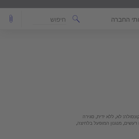
חיפוש
תי החברה
הנשלפים: 1, כולל קונסולה: לא, ללא ידית, סגירה
עשים, מנגנון המופעל בלחיצה,