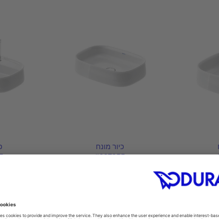
כיור מונח
כ
5
#237355
0 mm
550 x 390 mm
420