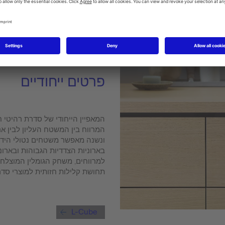
פרטים ייחודיים
המאפיין הייחודי של סדרת רהיטי ח
המרווח בין המשטח העליון לבין א
ונשנה מאפשר משטחים נטולי הידי
בארוניות הצדדיות הגבוהות ובארונ
למרווחים, משחק הגומלין המוצלח 
תחושת קלילות חזותית למוצרי סדרת ube
L-Cube