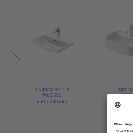
יור מונח
כיור לארון אמבטיה
#035555
#23745
550 x 435 mm
550 x 39