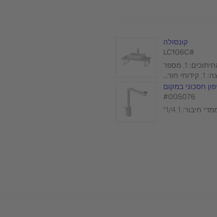
קונסולה
#LC106C
מספר החיתוכים: 1, מספר
 חור...
פון חסכוני במקום
#005076
די חיבור: 1 1/4"