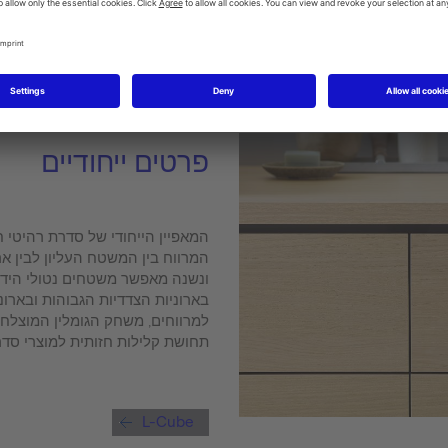
פרטים ייחודיים
המאפיין הייחודי של סדרת רהיטי ח
המרווח בין המשטח העליון לבין א
ונשנה מאפשר משטחים נטולי הידי
בארוניות הצדדיות הגבוהות ובארונ
למרווחים, משחק הגומלין המוצלח 
תחושת קלילות חזותית למוצרי סדרת ube
L-Cube