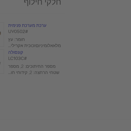
חלקי חילוף
ערכת מערכת פנימית
#UV0502
חומר: עץ
מלאאלומיניוםזכוכית אקרילי...
קונסולה
#LC103C
מספר החיתוכים: 2, מספר
שטחי הרחצה: 2, קידוחי חו...