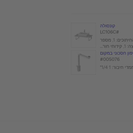
קונסולה
#LC106C
מספר החיתוכים: 1, מספר
 חור...
פון חסכוני במקום
#005076
די חיבור: 1 1/4"