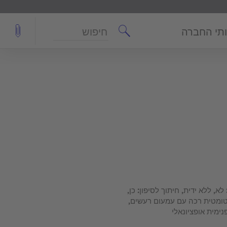
חיפוש
תי החברה
ל קונסולה: לא, ללא ידית, חיתוך לסיפון: כן,
וטומטית רכה עם עמעום רעשים,
ימית אופציונאלי