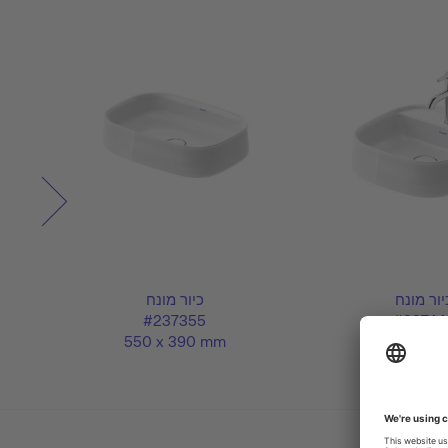
יור מונח
כיור מונח
#237355
#23744
550 x 390 mm
420 x 42