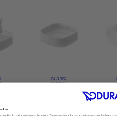
כיור מונח
כ
2
#237342
0 mm
420 x 420 mm
Ø