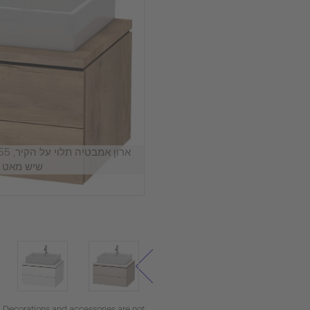
שיש מאט ע
. Decorations and accessories are not