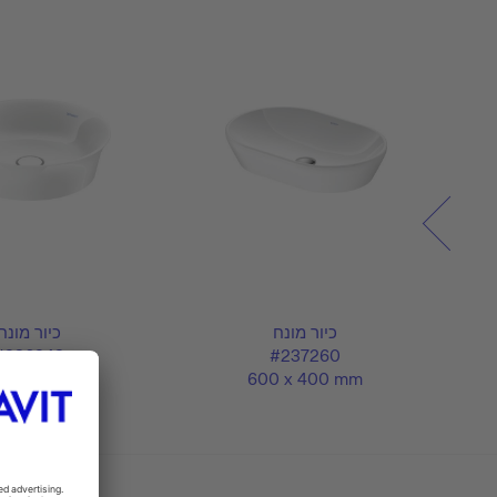
כיור מונח
כיור מונח
#236243
#237260
 430 mm
600 x 400 mm